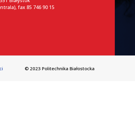
-351 Białystok
entrala), fax 85 746 90 15
ci
© 2023 Politechnika Białostocka