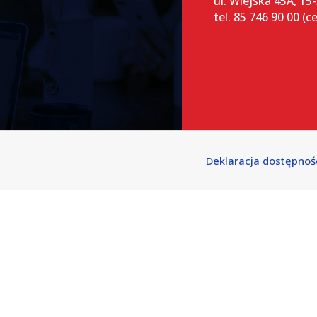
ul. Wiejska 45A, 15
tel. 85 746 90 00 (c
Deklaracja dostępnoś