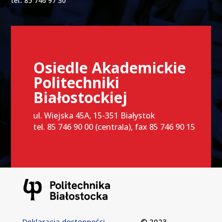
tel.: 85 746 97 30
Osiedle Akademickie
Politechniki
Białostockiej
ul. Wiejska 45A, 15-351 Białystok
tel. 85 746 90 00 (centrala), fax 85 746 90 15
Deklaracja dostępności
© 2023