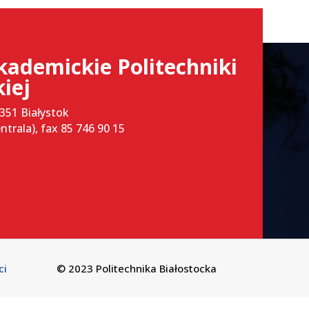
kademickie Politechniki
kiej
-351 Białystok
entrala), fax 85 746 90 15
ci
© 2023 Politechnika Białostocka