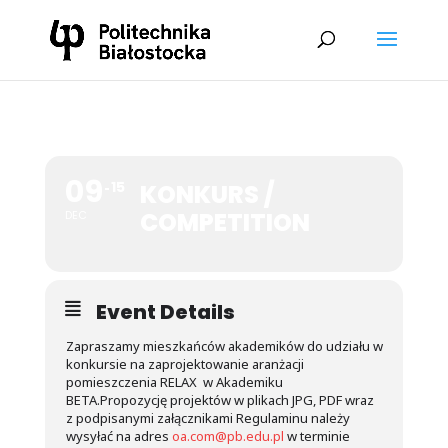
09
15
KONKURS /
COMPETITION
DEC
Event Details
Zapraszamy mieszkańców akademików do udziału w
konkursie na zaprojektowanie aranżacji
pomieszczenia RELAX w Akademiku
BETA.Propozycję projektów w plikach JPG, PDF wraz
z podpisanymi załącznikami Regulaminu należy
wysyłać na adres
oa.com@pb.edu.pl
w terminie