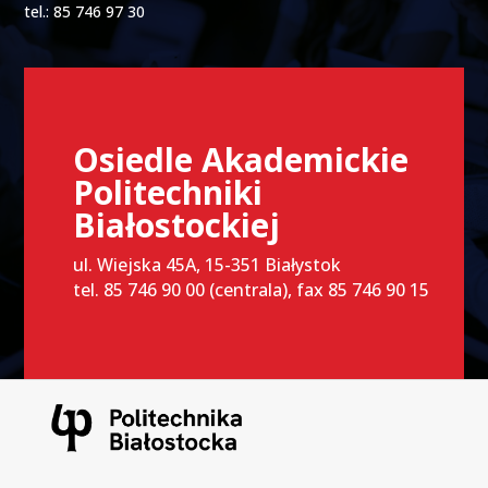
tel.: 85 746 97 30
Osiedle Akademickie
Politechniki
Białostockiej
ul. Wiejska 45A, 15-351 Białystok
tel. 85 746 90 00 (centrala), fax 85 746 90 15