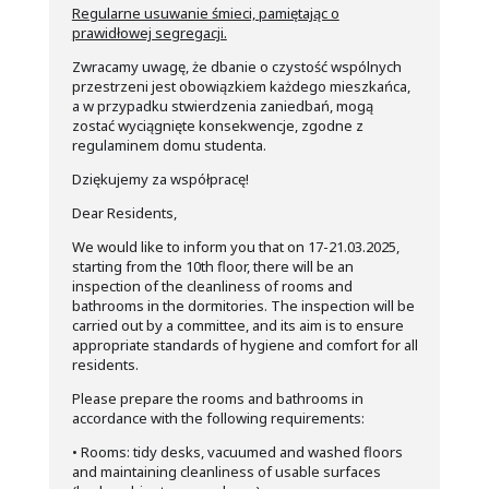
Regularne usuwanie śmieci, pamiętając o
prawidłowej segregacji.
Zwracamy uwagę, że dbanie o czystość wspólnych
przestrzeni jest obowiązkiem każdego mieszkańca,
a w przypadku stwierdzenia zaniedbań, mogą
zostać wyciągnięte konsekwencje, zgodne z
regulaminem domu studenta.
Dziękujemy za współpracę!
Dear Residents,
We would like to inform you that on 17-21.03.2025,
starting from the 10th floor, there will be an
inspection of the cleanliness of rooms and
bathrooms in the dormitories. The inspection will be
carried out by a committee, and its aim is to ensure
appropriate standards of hygiene and comfort for all
residents.
Please prepare the rooms and bathrooms in
accordance with the following requirements:
• Rooms: tidy desks, vacuumed and washed floors
and maintaining cleanliness of usable surfaces