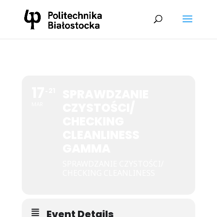
17
21
SPRAWDZANIE
CZYSTOŚCI/
MAR
CHECKING
CLEANLINESS
GAMMA
SPRAWDZANIE CZYSTOŚCI/
CHECKING CLEANLINESS
Event Details