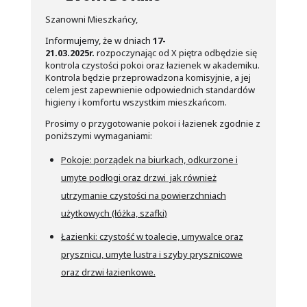
Szanowni Mieszkańcy,
Informujemy, że w dniach
17-
21.03.2025r.
rozpoczynając od X piętra odbędzie się
kontrola czystości pokoi oraz łazienek w akademiku.
Kontrola będzie przeprowadzona komisyjnie, a jej
celem jest zapewnienie odpowiednich standardów
higieny i komfortu wszystkim mieszkańcom.
Prosimy o przygotowanie pokoi i łazienek zgodnie z
poniższymi wymaganiami:
Pokoje: porządek na biurkach, odkurzone i
umyte podłogi oraz drzwi jak również
utrzymanie czystości na powierzchniach
użytkowych (łóżka, szafki)
Łazienki: czystość w toalecie, umywalce oraz
prysznicu, umyte lustra i szyby prysznicowe
oraz drzwi łazienkowe.